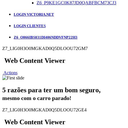
Z6_P9KE1GC0K87JD0QABFBCM73CJ3
LOGIN VICTORIA.NET
LOGIN CLIENTES
Z6_O066IBS031DI406NDDVFNP22H3
Z7_LIG0H3O0MGKAD0Q5DLOOU72GM7
Web Content Viewer
Actions
5 razões para ter um bom seguro,
mesmo com o carro parado!
Z7_LIG0H3O0MGKAD0Q5DLOOU72GE4
Web Content Viewer