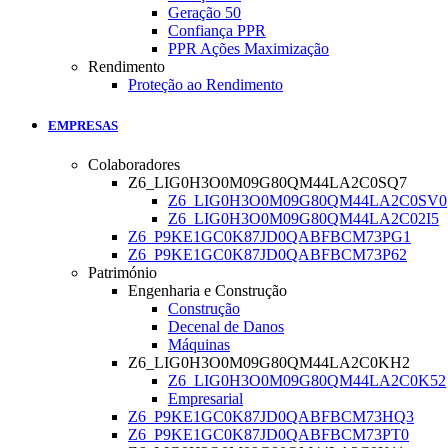
Geração 50
Confiança PPR
PPR Ações Maximização
Rendimento
Proteção ao Rendimento
EMPRESAS
Colaboradores
Z6_LIG0H3O0M09G80QM44LA2C0SQ7
Z6_LIG0H3O0M09G80QM44LA2C0SV0
Z6_LIG0H3O0M09G80QM44LA2C02I5
Z6_P9KE1GC0K87JD0QABFBCM73PG1
Z6_P9KE1GC0K87JD0QABFBCM73P62
Património
Engenharia e Construção
Construção
Decenal de Danos
Máquinas
Z6_LIG0H3O0M09G80QM44LA2C0KH2
Z6_LIG0H3O0M09G80QM44LA2C0K52
Empresarial
Z6_P9KE1GC0K87JD0QABFBCM73HQ3
Z6_P9KE1GC0K87JD0QABFBCM73PT0