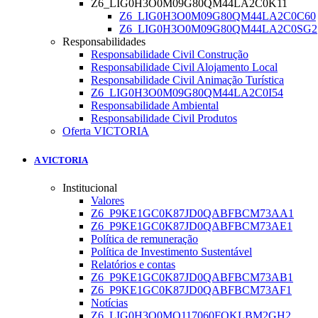
Z6_LIG0H3O0M09G80QM44LA2C0K11
Z6_LIG0H3O0M09G80QM44LA2C0C60
Z6_LIG0H3O0M09G80QM44LA2C0SG2
Responsabilidades
Responsabilidade Civil Construção
Responsabilidade Civil Alojamento Local
Responsabilidade Civil Animação Turística
Z6_LIG0H3O0M09G80QM44LA2C0I54
Responsabilidade Ambiental
Responsabilidade Civil Produtos
Oferta VICTORIA
A VICTORIA
Institucional
Valores
Z6_P9KE1GC0K87JD0QABFBCM73AA1
Z6_P9KE1GC0K87JD0QABFBCM73AE1
Política de remuneração
Política de Investimento Sustentável
Relatórios e contas
Z6_P9KE1GC0K87JD0QABFBCM73AB1
Z6_P9KE1GC0K87JD0QABFBCM73AF1
Notícias
Z6_LIG0H3O0MO117060FQKLBM2GH2