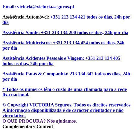
Email:
victoria@victoria-seguros.pt
Assistência Automóvel:
+351 213 134 421
todos os dias, 24h por
dia
Assistência Saúde:
+351 213 134 200
todos os dias, 24h por dia
Assistência Multirriscos:
+351 213 134 454
todos os dias, 24h
por dia
Assistência Acidentes Pessoais e Viagem:
+351 213 134 405
todos os dias, 24h por dia
Assistência Patas & Companhia:
213 134 342
todos os dias, 24h
por dia
* Todos os números têm o custo de uma chamada para a rede
fixa nacional.
© Copyright
VICTORIA Seguros
. Todos os direitos reservados.
A informação disponibilizada é de carácter orientador e não
vinculativo.
O QUE PROCURA? Nós ajudamos.
Complementary Content