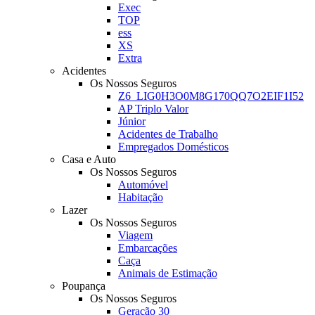
Exec
TOP
ess
XS
Extra
Acidentes
Os Nossos Seguros
Z6_LIG0H3O0M8G170QQ7O2EIF1I52
AP Triplo Valor
Júnior
Acidentes de Trabalho
Empregados Domésticos
Casa e Auto
Os Nossos Seguros
Automóvel
Habitação
Lazer
Os Nossos Seguros
Viagem
Embarcações
Caça
Animais de Estimação
Poupança
Os Nossos Seguros
Geração 30