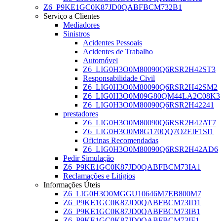
Z6_P9KE1GC0K87JD0QABFBCM732B1
Serviço a Clientes
Mediadores
Sinistros
Acidentes Pessoais
Acidentes de Trabalho
Automóvel
Z6_LIG0H3O0M80090Q6RSR2H42ST3
Responsabilidade Civil
Z6_LIG0H3O0M80090Q6RSR2H42SM2
Z6_LIG0H3O0M09G80QM44LA2C08K3
Z6_LIG0H3O0M80090Q6RSR2H42241
prestadores
Z6_LIG0H3O0M80090Q6RSR2H42AT7
Z6_LIG0H3O0M8G170QQ7O2EIF1SI1
Oficinas Recomendadas
Z6_LIG0H3O0M80090Q6RSR2H42AD6
Pedir Simulação
Z6_P9KE1GC0K87JD0QABFBCM73IA1
Reclamações e Litígios
Informações Úteis
Z6_LIG0H3O0MGGU10646M7EB800M7
Z6_P9KE1GC0K87JD0QABFBCM73ID1
Z6_P9KE1GC0K87JD0QABFBCM73IB1
Z6_P9KE1GC0K87JD0QABFBCM73IF1